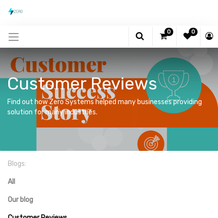
0
0
Customer Reviews
Find out how Zero Systems helped many businesses providing
solution for many industries.
Blogs:
All
Our blog
Customer Reviews