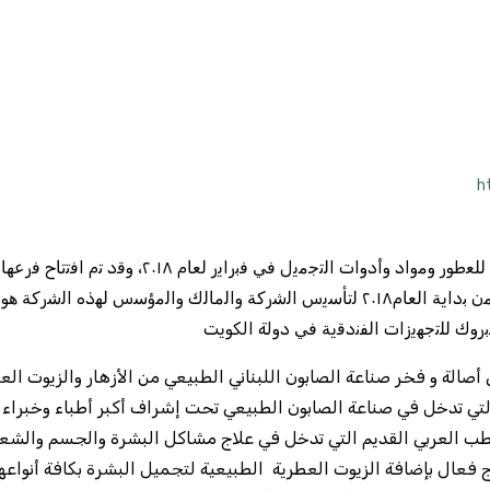
h
ﺑﺎﻟﻣﯾزاﻧﯾن ﻣﺣل رﻗم ٧ وذﻟك ﻣن ﺑداﯾﺔ اﻟﻌﺎم٢٠١٨ ﻟﺗﺄﺳﯾس اﻟﺷرﻛﺔ واﻟﻣﺎﻟك واﻟﻣؤﺳس ﻟ
وك ﻟﻠﺗﺟﮭﯾزات اﻟﻔﻧدﻗﯾﺔ ﻓﻲ دولة الكويت
 أصالة و فخر صناعة الصابون اللبناني الطبيعي من الأزهار والزيوت ال
التي تدخل في صناعة الصابون الطبيعي تحت إشراف أكبر أطباء وخبراء
الطب العربي القديم التي تدخل في علاج مشاكل البشرة والجسم والشع
ج فعال بإضافة الزيوت العطرية الطبيعية لتجميل البشرة بكافة أنواعه