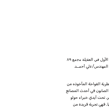
ﺗﺄﺳﺳت ﺷرﻛﺔ أزھﺎر اﻟﺻﺎﺑون ﻟﻠﻌطور وﻣواد وأدوات اﻟﺗﺟﻣﯾل ﻓﻲ ﻓﺑراﯾر ﻟﻌﺎم ٢٠١٨، وﻗد ﺗم اﻓﺗﺗﺎح ﻓرﻋﮭﺎ اﻷول ﻓﻲ اﻟﻌﻘﯾﻠﺔ ﻣﺟﻣﻊ ٨٩
ﮭذه اﻟﺷرﻛﺔ ھو اﻟﻣﮭﻧدس/ﻋلي أﺣﻣــد
عطرية الفواحة المأخوذه من
 الصابون في أحدث المصانع
ر, تحت أيدي خبراء حولو
ا, فهي تجربة فريدة من