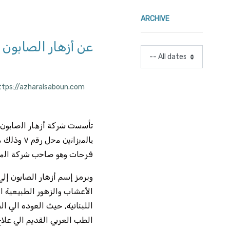
ARCHIVE
عن أزهار الصابون
ttps://azharalsaboun.com
فرحات وھو ﺻﺎﺣب ﺷرﻛﺔ اﻟﻣﺑر
ويرمز إسم أزهار الصابون إلي
الأعشاب والزهور الطبيعية 
اللبنانية, حيث العوده الي 
الطب العربي القديم الي علا